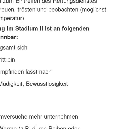
s zum Eintreffen des Rettungsdienstes
reuen, trösten und beobachten (möglichst
mperatur)
g im Stadium II ist an folgenden
nnbar:
gsamt sich
itt ein
pfinden lässt nach
digkeit, Bewusstlosigkeit
mversuche mehr unternehmen
Wärme (z.B. durch Reiben oder