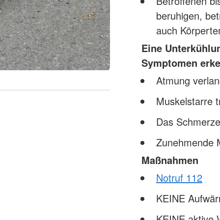
Betroffenen bi
beruhigen, bet
auch Körperte
Eine Unterkühlun
Symptomen erke
Atmung verlan
Muskelstarre tr
Das Schmerzem
Zunehmende Mü
Maßnahmen
Notruf 112
KEINE Aufwär
KEINE aktive 