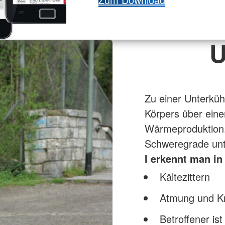
U
Zu einer Unterkü
Körpers über eine
Wärmeproduktion. 
Schweregrade unte
I erkennt man in
Kältezittern
Atmung und Kre
Betroffener is