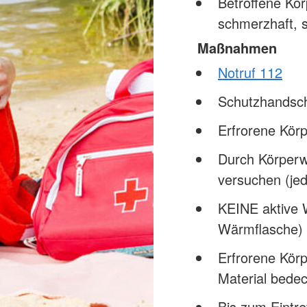
Betroffene Kör
schmerzhaft, s
Maßnahmen
Notruf 112
Schutzhandsc
Erfrorene Kör
Durch Körperw
versuchen (jed
KEINE aktive 
Wärmflasche) 
Erfrorene Körp
Material bede
Bis zum Eintre