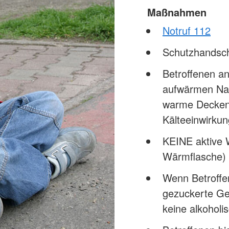
Maßnahmen
Notruf 112
Schutzhandsc
Betroffenen a
aufwärmen Nas
warme Decken/
Kälteeinwirku
KEINE aktive 
Wärmflasche) 
Wenn Betroffen
gezuckerte Ge
keine alkoholi