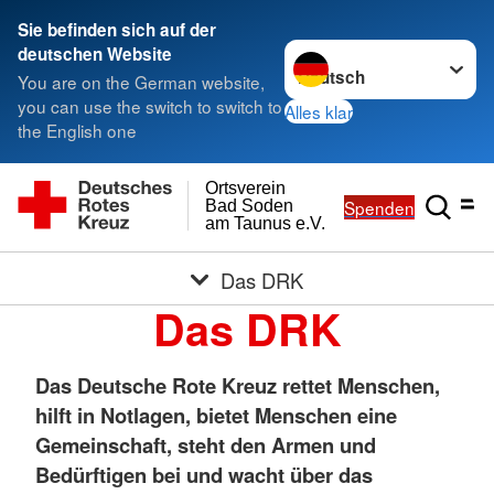
Sie befinden sich auf der
Sprache wechseln zu
deutschen Website
You are on the German website,
you can use the switch to switch to
Alles klar
the English one
Ortsverein
Spenden
Bad Soden
am Taunus e.V.
Das DRK
Das DRK
Das Deutsche Rote Kreuz rettet Menschen,
hilft in Notlagen, bietet Menschen eine
Gemeinschaft, steht den Armen und
Bedürftigen bei und wacht über das