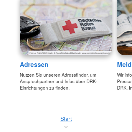
Adressen
Meld
Nutzen Sie unseren Adressfinder, um
Wir inf
Ansprechpartner und Infos über DRK-
Pressei
Einrichtungen zu finden.
DRK. In
Start