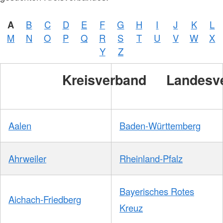
A
B
C
D
E
F
G
H
I
J
K
L
M
N
O
P
Q
R
S
T
U
V
W
X
Y
Z
Kreisverband
Landesv
Aalen
Baden-Württemberg
Ahrweiler
Rheinland-Pfalz
Bayerisches Rotes
Aichach-Friedberg
Kreuz