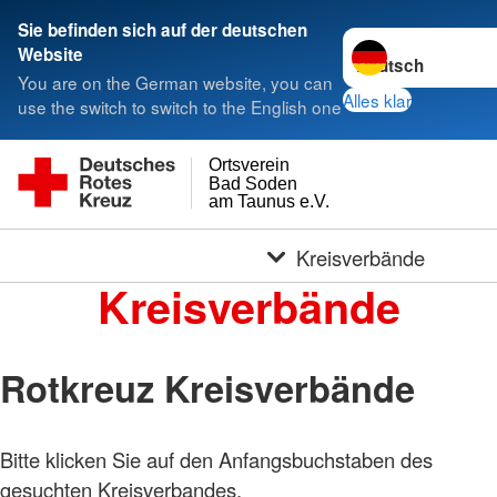
Sie befinden sich auf der deutschen
Sprache wechseln 
Website
You are on the German website, you can
Alles klar
use the switch to switch to the English one
Ortsverein
Bad Soden
am Taunus e.V.
Kreisverbände
Kreisverbände
Rotkreuz Kreisverbände
Bitte klicken Sie auf den Anfangsbuchstaben des
gesuchten Kreisverbandes.