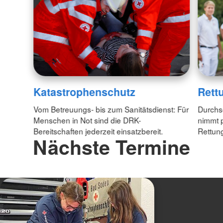
Katastrophenschutz
Rett
Vom Betreuungs- bis zum Sanitätsdienst: Für
Durchsc
Menschen in Not sind die DRK-
nimmt p
Bereitschaften jederzeit einsatzbereit.
Rettun
Nächste Termine