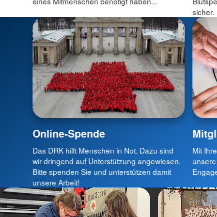
eines Mitmenschen benötigt haben...
Blutspe
sicher.
Online-Spende
Mitg
Das DRK hilft Menschen in Not. Dazu sind
Mit Ihr
wir dringend auf Unterstützung angewiesen.
unsere
Bitte spenden Sie und unterstützen damit
Engagem
unsere Arbeit!