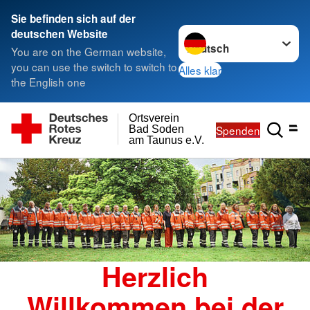
Sie befinden sich auf der
Sprache wechseln zu
deutschen Website
You are on the German website,
you can use the switch to switch to
Alles klar
the English one
Ortsverein
Spenden
Bad Soden
am Taunus e.V.
Herzlich
Willkommen bei der