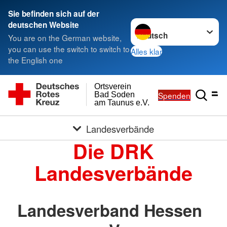
Sie befinden sich auf der
Sprache wechseln zu
deutschen Website
You are on the German website,
you can use the switch to switch to
Alles klar
the English one
Ortsverein
Spenden
Bad Soden
am Taunus e.V.
Landesverbände
Die DRK
Landesverbände
Landesverband Hessen