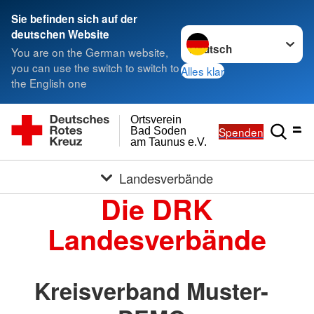
Sie befinden sich auf der
Sprache wechseln zu
deutschen Website
You are on the German website,
you can use the switch to switch to
Alles klar
the English one
Ortsverein
Spenden
Bad Soden
am Taunus e.V.
Landesverbände
Die DRK
Landesverbände
Kreisverband Muster-