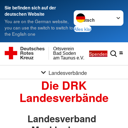
Sie befinden sich auf der
Sprache wechseln zu
deutschen Website
You are on the German website,
you can use the switch to switch to
Alles klar
the English one
Ortsverein
Spenden
Bad Soden
am Taunus e.V.
Landesverbände
Die DRK
Landesverbände
Landesverband