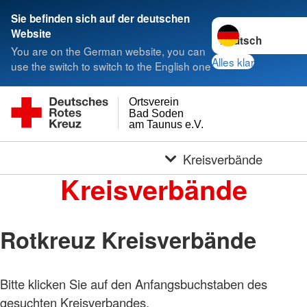
Sie befinden sich auf der deutschen
Sprache wechseln 
Website
You are on the German website, you can
Alles klar
use the switch to switch to the English one
Ortsverein
Bad Soden
am Taunus e.V.
Kreisverbände
Kreisverbände
Rotkreuz Kreisverbände
Bitte klicken Sie auf den Anfangsbuchstaben des
gesuchten Kreisverbandes.