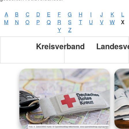
A
B
C
D
E
F
G
H
I
J
K
L
M
N
O
P
Q
R
S
T
U
V
W
X
Y
Z
Kreisverband
Landesv