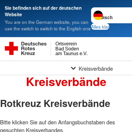
Sie befinden sich auf der deutschen
Sprache wechseln 
Website
You are on the German website, you can
Alles klar
use the switch to switch to the English one
Ortsverein
Bad Soden
am Taunus e.V.
Kreisverbände
Kreisverbände
Rotkreuz Kreisverbände
Bitte klicken Sie auf den Anfangsbuchstaben des
gesuchten Kreisverbandes.