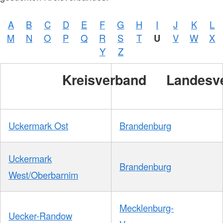
A
B
C
D
E
F
G
H
I
J
K
L
M
N
O
P
Q
R
S
T
U
V
W
X
Y
Z
Kreisverband
Landesv
Uckermark Ost
Brandenburg
Uckermark
Brandenburg
West/Oberbarnim
Mecklenburg-
Uecker-Randow