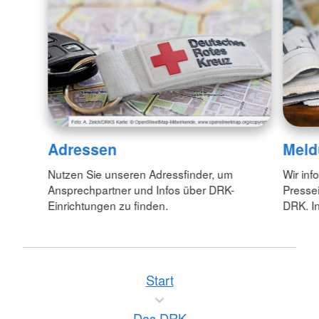
Adressen
Meld
Nutzen Sie unseren Adressfinder, um
Wir inf
Ansprechpartner und Infos über DRK-
Pressei
Einrichtungen zu finden.
DRK. In
Start
Das DRK