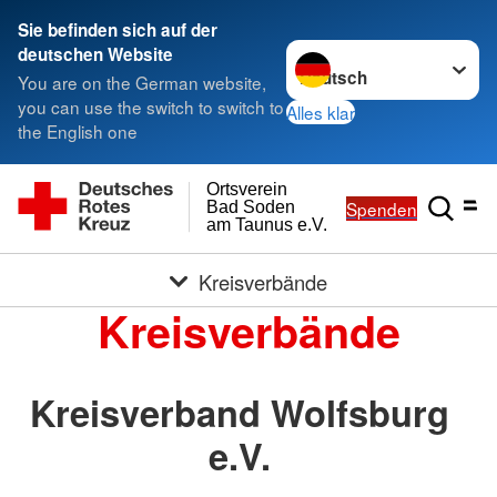
Sie befinden sich auf der
Sprache wechseln zu
deutschen Website
You are on the German website,
you can use the switch to switch to
Alles klar
the English one
Ortsverein
Spenden
Bad Soden
am Taunus e.V.
Kreisverbände
Kreisverbände
Kreisverband Wolfsburg
e.V.