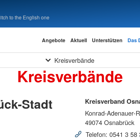
tch to the English one
Angebote
Aktuell
Unterstützen
Das
Kreisverbände
Kreisverbände
ück-Stadt
Kreisverband Osna
Konrad-Adenauer-R
49074
Osnabrück
Telefon:
0541 3 58 