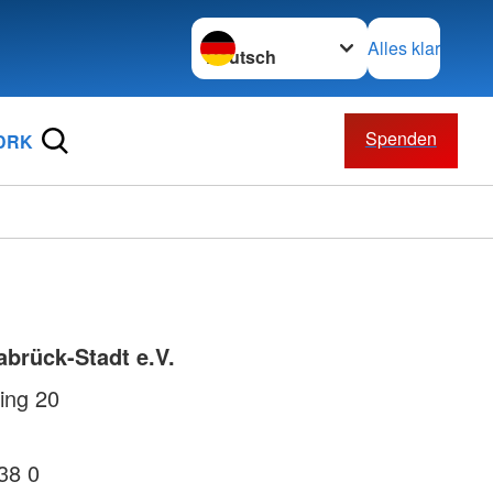
Sprache wechseln zu
Alles klar
Spenden
 DRK
brück-Stadt e.V.
ing 20
38 0