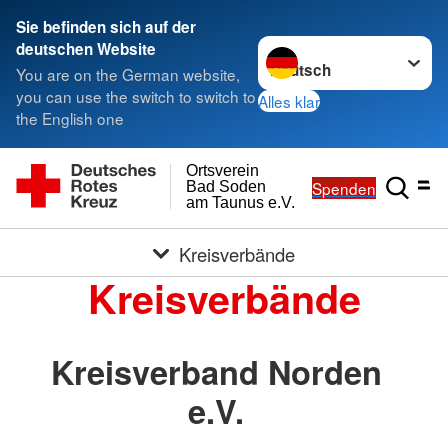
Sie befinden sich auf der
Sprache wechseln zu
deutschen Website
You are on the German website,
you can use the switch to switch to
Alles klar
the English one
Ortsverein
Spenden
Bad Soden
am Taunus e.V.
Kreisverbände
Kreisverbände
Kreisverband Norden
e.V.