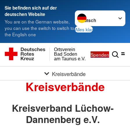
Sie befinden sich auf der
Sprache wechseln zu
deutschen Website
You are on the German website,
you can use the switch to switch to
Alles klar
the English one
Ortsverein
Spenden
Bad Soden
am Taunus e.V.
Kreisverbände
Kreisverbände
Kreisverband Lüchow-
Dannenberg e.V.