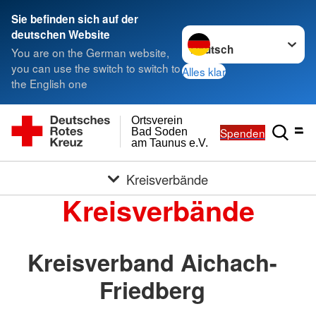
Sie befinden sich auf der
Sprache wechseln zu
deutschen Website
You are on the German website,
you can use the switch to switch to
Alles klar
the English one
Ortsverein
Spenden
Bad Soden
am Taunus e.V.
Kreisverbände
Kreisverbände
Kreisverband Aichach-
Friedberg