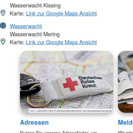
Wasserwacht Kissing
Karte:
Link zur Google Maps Ansicht
Wasserwacht
Wasserwacht Mering
Karte:
Link zur Google Maps Ansicht
Adressen
Meld
Nutzen Sie unseren Adressfinder, um
Wir inf