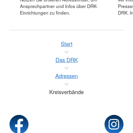
Ansprechpartner und Infos über DRK-
Pressei
Einrichtungen zu finden.
DRK. In
Start
Das DRK
Adressen
Kreisverbände