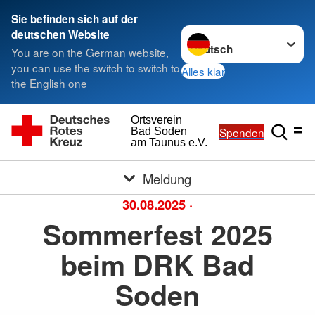
Sie befinden sich auf der
Sprache wechseln zu
deutschen Website
You are on the German website,
you can use the switch to switch to
Alles klar
the English one
Ortsverein
Spenden
Bad Soden
am Taunus e.V.
Meldung
30.08.2025
·
Sommerfest 2025
beim DRK Bad
Soden